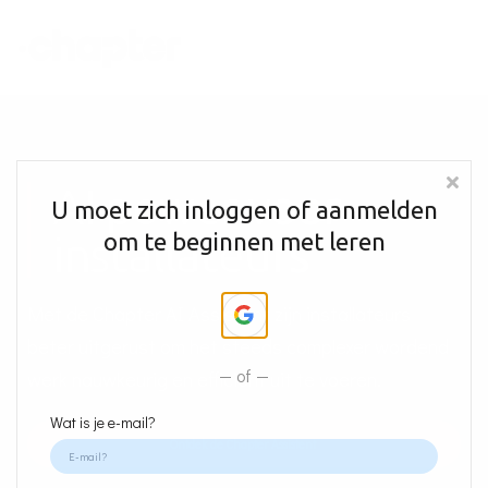
Academy
Plan een gesprek
Inloggen
AI power voor
U moet zich inloggen of aanmelden
installateurs
om te beginnen met leren
Met de Chapter AI Assistent zijn installateurs
beter uitgerust om het steeds complexer wordend
of
werk nauwkeurig en efficiënt uit te voeren.
Wat is je e-mail?
Ontdek de Chapter Assistent