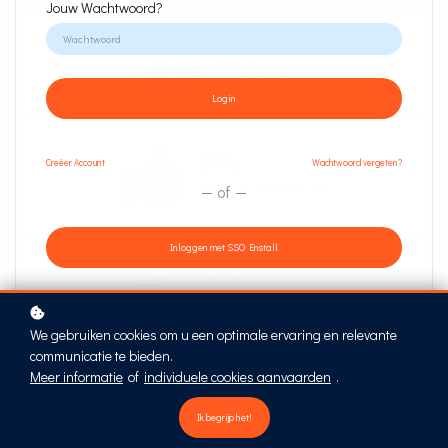
Jouw Wachtwoord?
30%
Hogere FTR
Login
30%
Creëer
Account
Wachtwoord vergeten?
Meer productiviteit
of
Inloggen met SSO Enstall
1,000+
Productdocumenten
We gebruiken cookies om u een optimale ervaring en relevante
communicatie te bieden.
Meer informatie
of
individuele cookies aanvaarden
.
Waarom de Chapter Assistent?
Ik begrijp het!
Waarom kiezen voor de