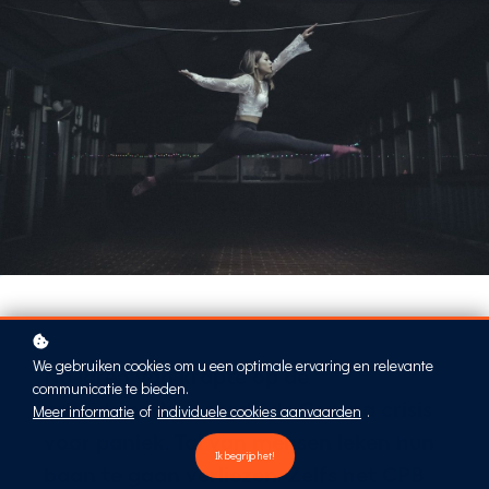
We gebruiken cookies om u een optimale ervaring en relevante
Na jaren van krapte op de
communicatie te bieden.
Meer informatie
of
individuele cookies aanvaarden
.
arbeidsmarkt, zorgde de Corona crisis
voor paniek. Tal van mensen leken hun
Ik begrijp het!
baan te gaan verliezen. Zelfs het CPB