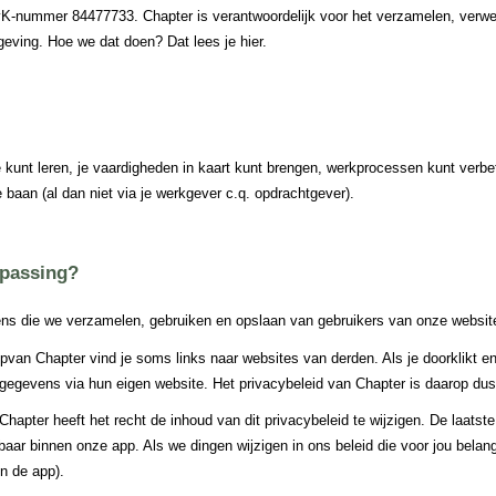
vK-nummer 84477733. Chapter is verantwoordelijk voor het verzamelen, verwe
eving. Hoe we dat doen? Dat lees je hier. 
 kunt leren, je vaardigheden in kaart kunt brengen, werkprocessen kunt verbete
aan (al dan niet via je werkgever c.q. opdrachtgever). 
epassing? 
vens die we verzamelen, gebruiken en opslaan van gebruikers van onze websit
pp
van Chapter vind je soms links naar websites van derden. Als je doorklikt en 
e gegevens via hun eigen website. Het privacybeleid van Chapter is daarop dus
hapter heeft het recht de inhoud van dit privacybeleid te wijzigen. De laatste, 
r binnen onze app. Als we dingen wijzigen in ons beleid die voor jou belangrij
in de app).