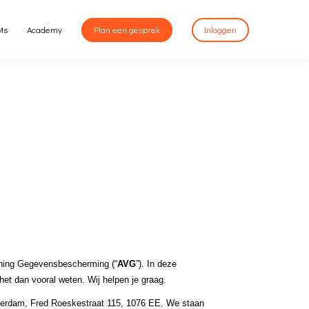
Ms
Academy
Plan een gesprek
Inloggen
ening Gegevensbescherming (“
AVG
”). In deze 
het dan vooral weten. Wij helpen je graag.
sterdam, Fred Roeskestraat 115, 1076 EE. We staan 