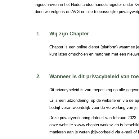
ingeschreven in het Nederlandse handelsregister onder K
doen we volgens de AVG en alle toepasselijke privacywetg
Wij zijn Chapter
Chapter is een online dienst (platform) waarmee je
kunt laten omscholen en matchen met een nieuwe b
Wanneer is dit privacybeleid van to
Dit privacybeleid is van toepassing op alle gege
Er is één uitzondering: op de website en via de a
bedrijf verantwoordelijk voor de verwerking van j
Deze privacyverklaring dateert van februari 2023. C
onze website <www.chapter.works> en is beschikbaa
manieren aan je weten (bijvoorbeeld via e-mail of 