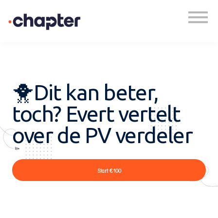
Academy
Plan een gesprek
Inloggen
🐥Dit kan beter,
toch? Evert vertelt
over de PV verdeler
Start
€100