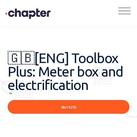
Academy
Plan een gesprek
Inloggen
🇬🇧[ENG] Toolbox
Plus: Meter box and
electrification
Start
€250