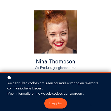
Nina Thompson
Vp Product, google ventures
We gebruiken cookies om u een optimale ervaring en relevante
communicatie te bieden.
Meer informatie
of
individuele cookies aanvaarden
.
Ik begrijp het!