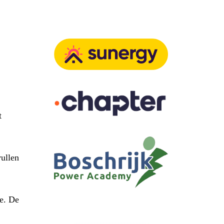
t
ullen
he. De