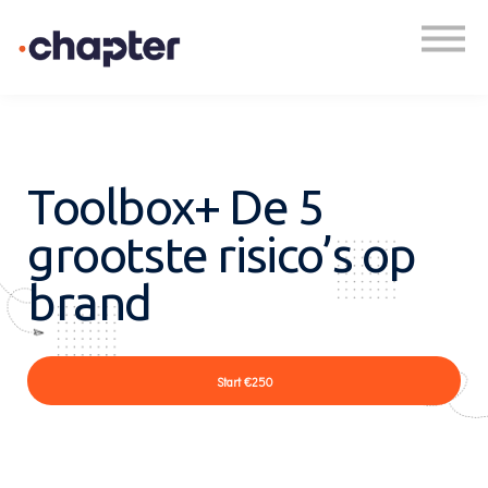
Academy
Plan een gesprek
Inloggen
Toolbox+ De 5
grootste risico’s op
brand
Start
€250