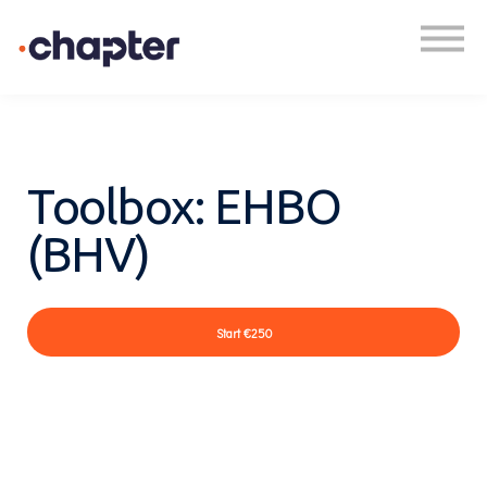
Academy
Plan een gesprek
Inloggen
Toolbox: EHBO
(BHV)
Start
€250