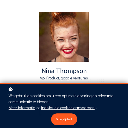
Nina Thompson
Vp Product, google ventures
We gebruiken cookies om u een optimale ervaring en relevante
communicatie te bieden.
Meer informatie
of
individuele cookies aanvaarden
.
Ik begrijp het!