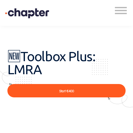
Academy
Plan een gesprek
Inloggen
🆕Toolbox Plus:
LMRA
Start
€400