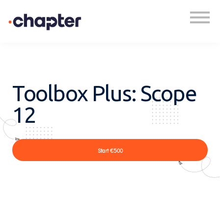
Academy
Plan een gesprek
Inloggen
Toolbox Plus: Scope
12
Start
€500