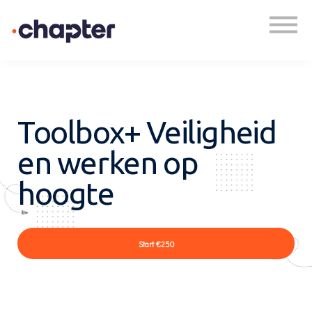
Academy
Plan een gesprek
Inloggen
Toolbox+ Veiligheid
en werken op
hoogte
Start
€250