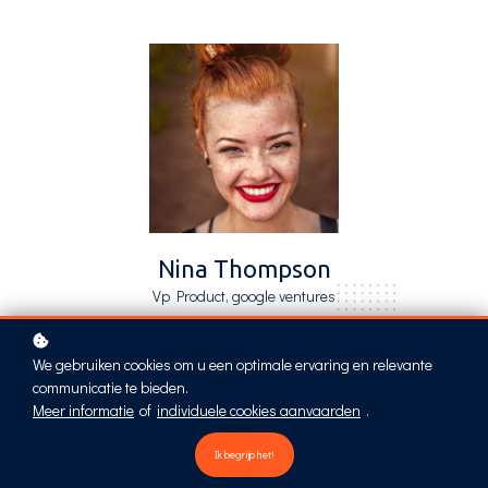
Nina Thompson
Vp Product, google ventures
We gebruiken cookies om u een optimale ervaring en relevante
communicatie te bieden.
Meer informatie
of
individuele cookies aanvaarden
.
Ik begrijp het!