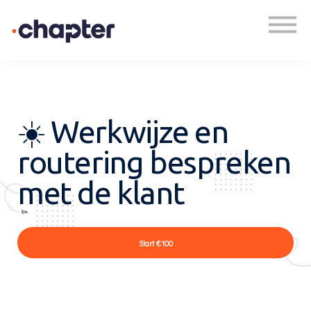
Academy
Plan een gesprek
Inloggen
☀️ Werkwijze en
routering bespreken
met de klant
Start
€100