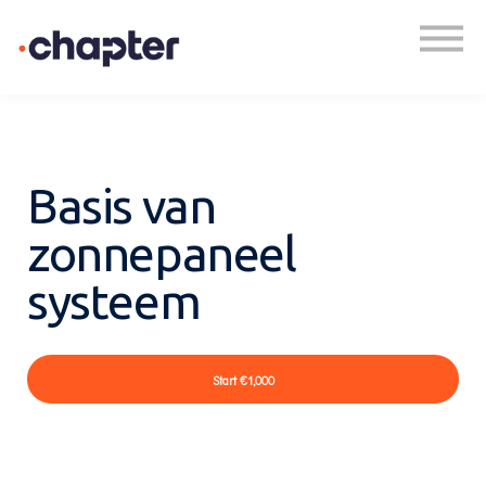
Academy
Plan een gesprek
Inloggen
Basis van
zonnepaneel
systeem
Start
€1,000