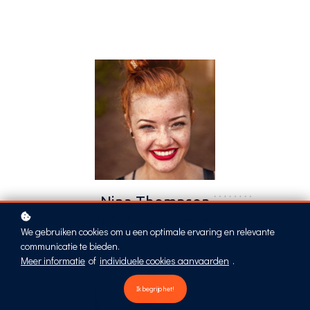
Nina Thompson
Vp Product, google ventures
We gebruiken cookies om u een optimale ervaring en relevante
communicatie te bieden.
Meer informatie
of
individuele cookies aanvaarden
.
Ik begrijp het!