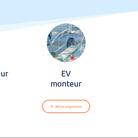
eur
EV
monteur
Bekijk programma