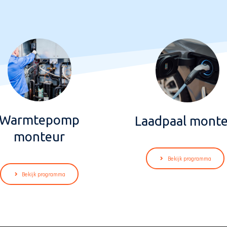
Warmtepomp
Laadpaal mont
monteur
Bekijk programma
Bekijk programma