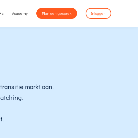
Ms
Academy
Plan een gesprek
Inloggen
ransitie markt aan.
atching.
t.