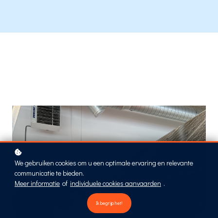
We gebruiken cookies om u een optimale ervaring en relevante
communicatie te bieden.
Meer informatie
of
individuele cookies aanvaarden
.
Ik begrijp het!