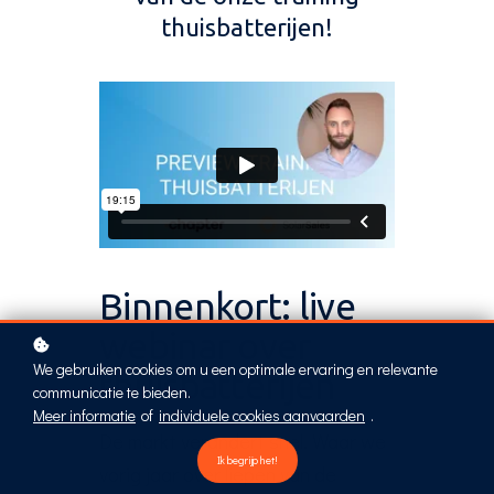
thuisbatterijen!
Binnenkort: live
webinar over
We gebruiken cookies om u een optimale ervaring en relevante
thuisbatterijen
communicatie te bieden.
Meer informatie
of
individuele cookies aanvaarden
.
De markt verandert snel. Waar we
Ik begrijp het!
vorig jaar over liepen van de