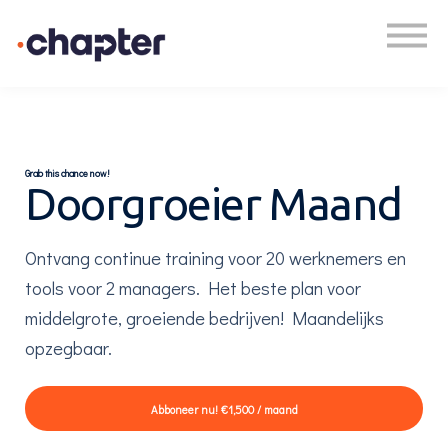
Academy
Plan een gesprek
Inloggen
Grab this chance now!
Doorgroeier Maand
Ontvang continue training voor 20 werknemers en
tools voor 2 managers. Het beste plan voor
middelgrote, groeiende bedrijven! Maandelijks
opzegbaar.
Abboneer nu!
€1,500 / maand