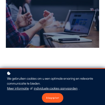
We gebruiken cookies om u een optimale ervaring en relevante
communicatie te bieden.
What's included?
Meer informatie
of
individuele cookies aanvaarden
.
Ik begrijp het!
Outstanding features for highly customizable