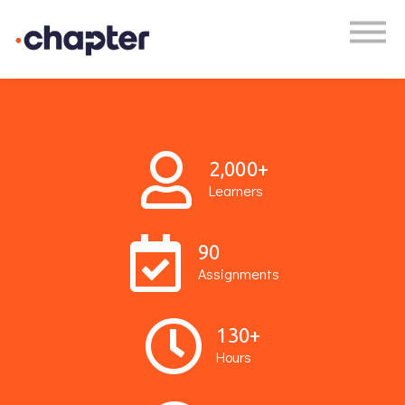
Academy
Plan een gesprek
Inloggen
2,000+
Learners
90
Assignments
130+
Hours