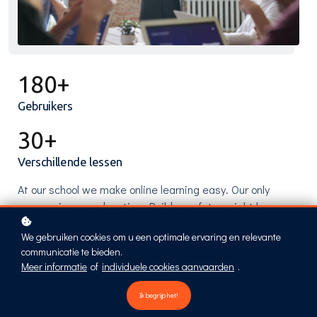
180+
Gebruikers
30+
Verschillende lessen
At our school we make online learning easy. Our only
concern is your education. Build your future right here.
We gebruiken cookies om u een optimale ervaring en relevante
Ontdek Chapter
communicatie te bieden.
Meer informatie
of
individuele cookies aanvaarden
.
Ik begrijp het!