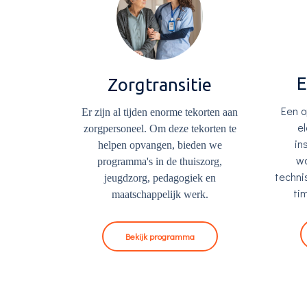
E
Zorgtransitie
Een o
Er zijn al tijden enorme tekorten aan
e
zorgpersoneel. Om deze tekorten te
in
helpen opvangen, bieden we
w
programma's in de thuiszorg,
techni
jeugdzorg, pedagogiek en
ti
maatschappelijk werk.
Bekijk programma