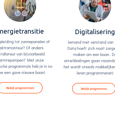
nergietransitie
Digitaliserin
pleiding tot zonnepanelen of
Iemand met verstand van 
lektromonteur? Of anders
Data hoeft zich nooit zorg
stallateur van bijvoorbeeld
maken om een baan. D
armtepompen? Met onze
ontwikkelingen gaan razends
sche programma's heb je in no
het wordt steeds makkelijke
me een gave nieuwe baan!
leren programmeren!
Bekijk programma's
Bekijk programma